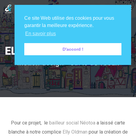
Ce site Web utilise des cookies pour vous
garantir la meilleure expérience.
En savoir plus
ELLY OLDMAN & NEOTOA
D'accord !
Motion design - Carte de voeux
Pour ce projet, le
bailleur social Néotoa
a laissé carte
blanche à notre complice
Elly Oldman
pour la création de