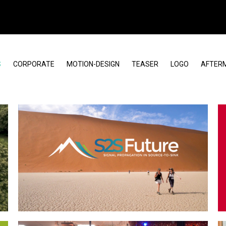
S
CORPORATE
MOTION-DESIGN
TEASER
LOGO
AFTER
S2S Future