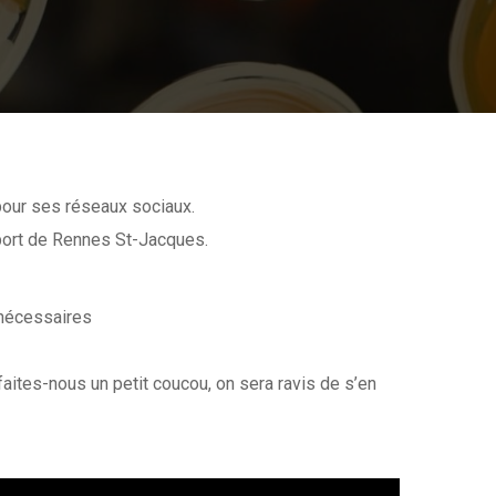
 pour ses réseaux sociaux.
oport de Rennes St-Jacques.
 nécessaires
aites-nous un petit coucou, on sera ravis de s’en