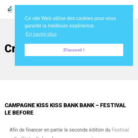
Ce site Web utilise des cookies pour vous
garantir la meilleure expérience.
En savoir plus
Crowdfunding
D'accord !
CAMPAGNE KISS KISS BANK BANK – FESTIVAL
LE BEFORE
Afin de financer en partie la seconde édition du
Festival