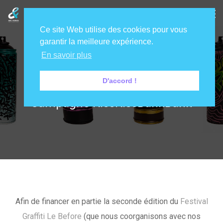
Ce site Web utilise des cookies pour vous
garantir la meilleure expérience.
En savoir plus
Festival Le Before
D'accord !
Campagne KissKissBankBank
Afin de financer en partie la seconde édition du
Festival
Graffiti Le Before
(que nous coorganisons avec nos