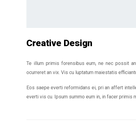
Creative Design
Te illum primis forensibus eum, ne nec possit an
ocurreret an vix. Vis cu luptatum maiestatis efficiantu
Eos saepe everti reformidans ei, pri an affert intel
everti vis cu. Ipsum summo eum in, in facer primis m