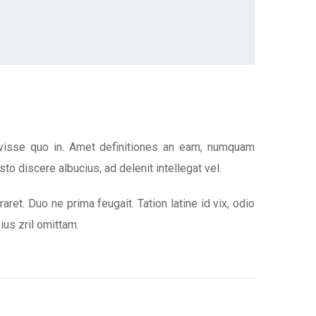
ravisse quo in. Amet definitiones an eam, numquam
usto discere albucius, ad delenit intellegat vel.
ret. Duo ne prima feugait. Tation latine id vix, odio
ius zril omittam.