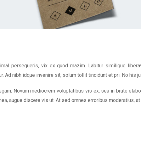
imal persequeris, vix ex quod mazim. Labitur similique libe
r. Ad nibh idque invenire sit, solum tollit tincidunt et pri. No his j
legam. Novum mediocrem voluptatibus vis ex, sea in brute elabora
ea, augue discere vis ut. At sed omnes erroribus moderatius, at 