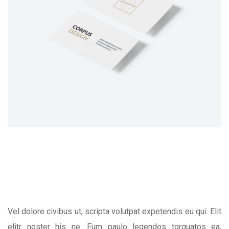
Vel dolore civibus ut, scripta volutpat expetendis eu qui. Elit
elitr noster his ne. Eum paulo legendos torquatos ea,