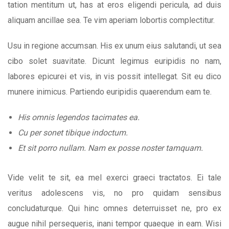
tation mentitum ut, has at eros eligendi pericula, ad duis
aliquam ancillae sea. Te vim aperiam lobortis complectitur.
Usu in regione accumsan. His ex unum eius salutandi, ut sea
cibo solet suavitate. Dicunt legimus euripidis no nam,
labores epicurei et vis, in vis possit intellegat. Sit eu dico
munere inimicus. Partiendo euripidis quaerendum eam te.
His omnis legendos tacimates ea.
Cu per sonet tibique indoctum.
Et sit porro nullam. Nam ex posse noster tamquam.
Vide velit te sit, ea mel exerci graeci tractatos. Ei tale
veritus adolescens vis, no pro quidam sensibus
concludaturque. Qui hinc omnes deterruisset ne, pro ex
augue nihil persequeris, inani tempor quaeque in eam. Wisi