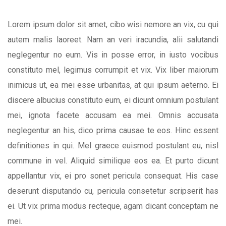
Lorem ipsum dolor sit amet, cibo wisi nemore an vix, cu qui
autem malis laoreet. Nam an veri iracundia, alii salutandi
neglegentur no eum. Vis in posse error, in iusto vocibus
constituto mel, legimus corrumpit et vix. Vix liber maiorum
inimicus ut, ea mei esse urbanitas, at qui ipsum aeterno. Ei
discere albucius constituto eum, ei dicunt omnium postulant
mei, ignota facete accusam ea mei. Omnis accusata
neglegentur an his, dico prima causae te eos. Hinc essent
definitiones in qui. Mel graece euismod postulant eu, nisl
commune in vel. Aliquid similique eos ea. Et purto dicunt
appellantur vix, ei pro sonet pericula consequat. His case
deserunt disputando cu, pericula consetetur scripserit has
ei. Ut vix prima modus recteque, agam dicant conceptam ne
mei.