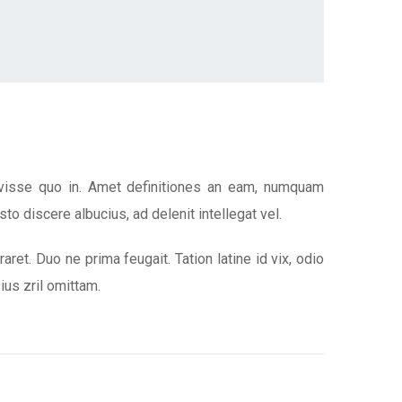
ravisse quo in. Amet definitiones an eam, numquam
usto discere albucius, ad delenit intellegat vel.
ret. Duo ne prima feugait. Tation latine id vix, odio
ius zril omittam.