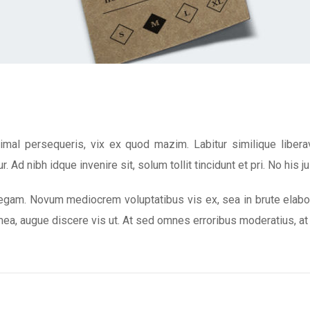
imal persequeris, vix ex quod mazim. Labitur similique libe
r. Ad nibh idque invenire sit, solum tollit tincidunt et pri. No his j
legam. Novum mediocrem voluptatibus vis ex, sea in brute elabora
ea, augue discere vis ut. At sed omnes erroribus moderatius, at 