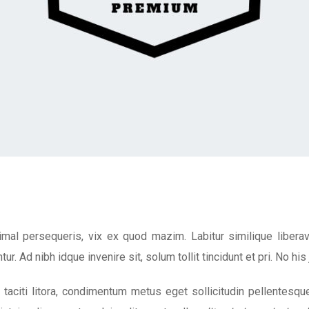
imal persequeris, vix ex quod mazim. Labitur similique libera
ur. Ad nibh idque invenire sit, solum tollit tincidunt et pri. No his
taciti litora, condimentum metus eget sollicitudin pellentesque e