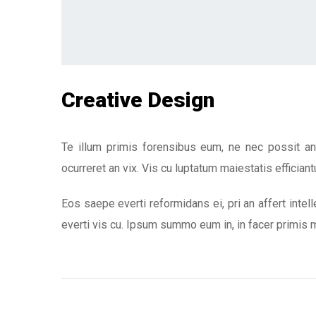
Creative Design
Te illum primis forensibus eum, ne nec possit an
ocurreret an vix. Vis cu luptatum maiestatis efficiantu
Eos saepe everti reformidans ei, pri an affert intel
everti vis cu. Ipsum summo eum in, in facer primis m