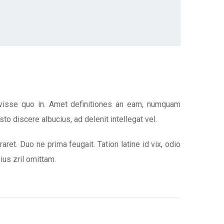
ravisse quo in. Amet definitiones an eam, numquam
usto discere albucius, ad delenit intellegat vel.
ret. Duo ne prima feugait. Tation latine id vix, odio
ius zril omittam.