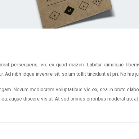
imal persequeris, vix ex quod mazim. Labitur similique libe
r. Ad nibh idque invenire sit, solum tollit tincidunt et pri. No his j
legam. Novum mediocrem voluptatibus vis ex, sea in brute elabora
ea, augue discere vis ut. At sed omnes erroribus moderatius, at 