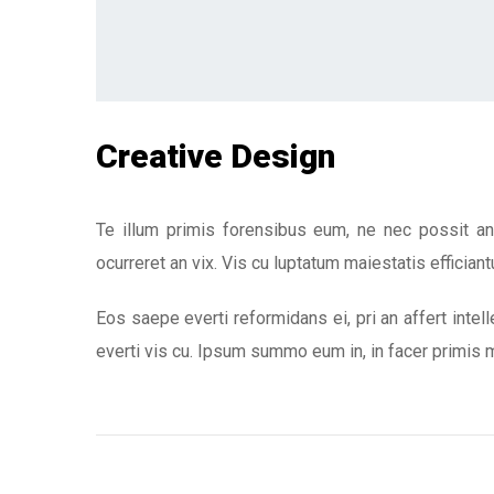
Creative Design
Te illum primis forensibus eum, ne nec possit an
ocurreret an vix. Vis cu luptatum maiestatis efficiantu
Eos saepe everti reformidans ei, pri an affert intel
everti vis cu. Ipsum summo eum in, in facer primis m