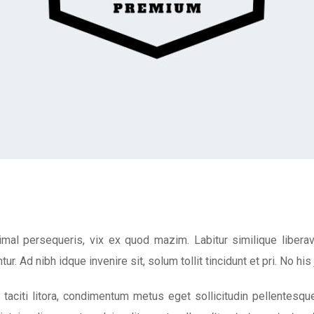
imal persequeris, vix ex quod mazim. Labitur similique libera
ur. Ad nibh idque invenire sit, solum tollit tincidunt et pri. No his
taciti litora, condimentum metus eget sollicitudin pellentesque e