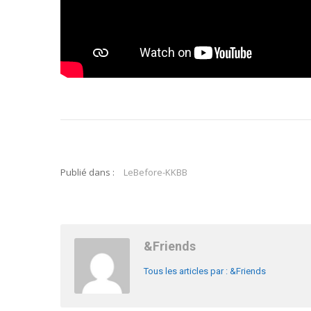
Publié dans :
LeBefore-KKBB
&Friends
Tous les articles par : &Friends