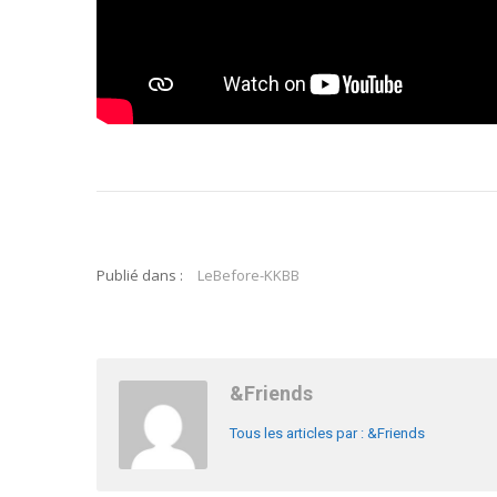
Publié dans :
LeBefore-KKBB
&Friends
Tous les articles par : &Friends